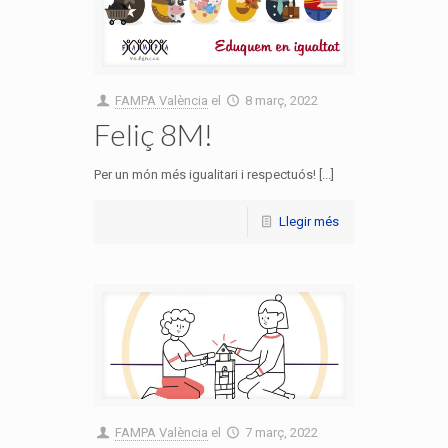
FAMPA València
el
8 març, 2022
Feliç 8M!
Per un món més igualitari i respectuós! [...]
Llegir més
FAMPA València
el
7 març, 2022