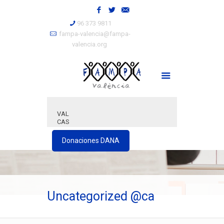
96 373 9811
fampa-valencia@fampa-
valencia.org
VAL
CAS
Donaciones DANA
Uncategorized @ca