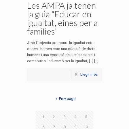
Les AMPA ja tenen
la guia “Educar en
igualtat, eines per a
families”
Amb l’objectiu promoure la igualtat entre
dones i homes com una qüestió de drets
humans i una condició de justícia social i
contribuir a l’educació per la igualtat, […] [...]
Llegir més
Prev page
1
2
3
4
5
6
7
8
9
10