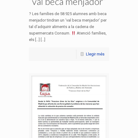
“val beca menjador”
? Les famílies de 58.925 alumnes amb beca
menjador tindran un ‘val beca menjador’ per
tal d’adquirir aliments a la cadena de
supermercats Consum.
Atenció famílies,
els […] [...]
Llegir més