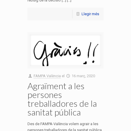
rebuig de la decisió […] [...]
Llegir més
FAMPA València
el
16 març, 2020
Agraïment a les
persones
treballadores de la
sanitat pública
Des de FAMPA-València volem agrair a les
persones treballadores de la sanitat pública