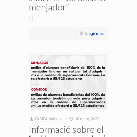
menjador”
[...]
Llegir més
FAMPA València
el
18 març, 2020
Informació sobre el