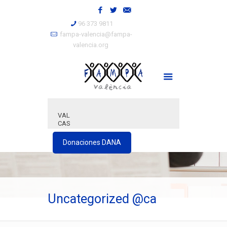
96 373 9811
fampa-valencia@fampa-
valencia.org
VAL
CAS
Donaciones DANA
Uncategorized @ca