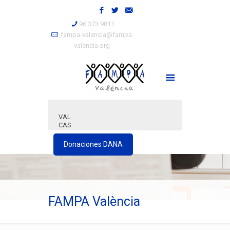
96 373 9811
fampa-valencia@fampa-
valencia.org
VAL
CAS
Donaciones DANA
FAMPA València