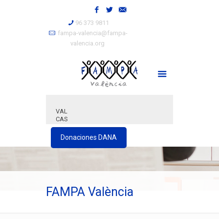
96 373 9811
fampa-valencia@fampa-
valencia.org
VAL
CAS
Donaciones DANA
FAMPA València