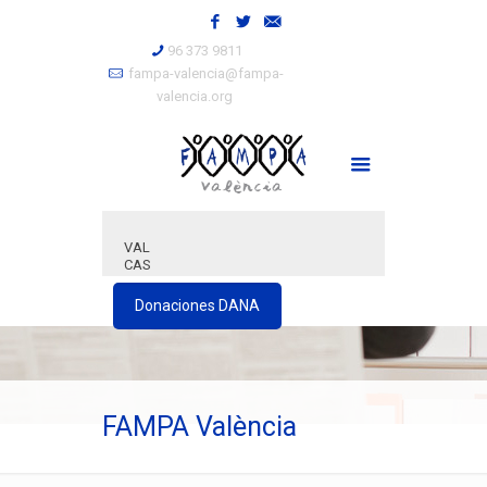
96 373 9811
fampa-valencia@fampa-
valencia.org
VAL
CAS
Donaciones DANA
FAMPA València