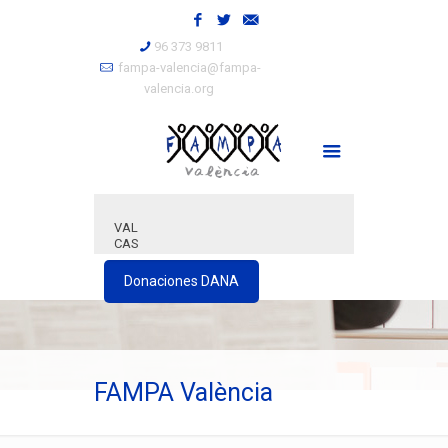
96 373 9811
fampa-valencia@fampa-
valencia.org
VAL
CAS
Donaciones DANA
FAMPA València