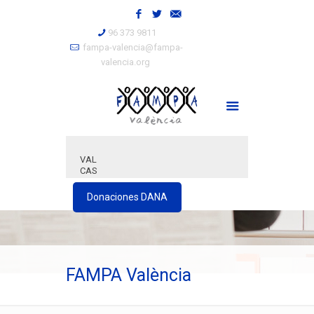
96 373 9811
fampa-valencia@fampa-
valencia.org
VAL
CAS
Donaciones DANA
FAMPA València