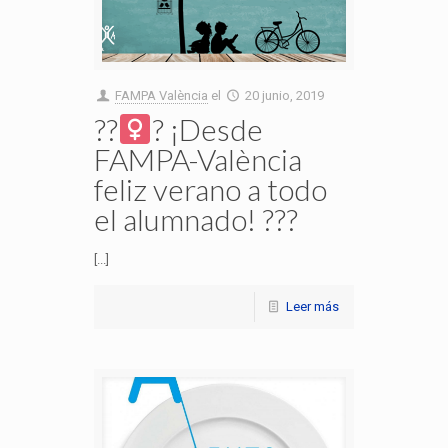
FAMPA València
el
20 junio, 2019
??‍
? ¡Desde
FAMPA-València
feliz verano a todo
el alumnado! ???
[...]
Leer más