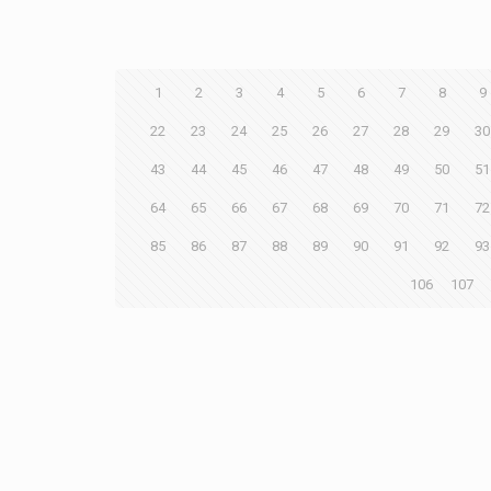
1
2
3
4
5
6
7
8
9
22
23
24
25
26
27
28
29
30
43
44
45
46
47
48
49
50
51
64
65
66
67
68
69
70
71
72
85
86
87
88
89
90
91
92
93
106
107