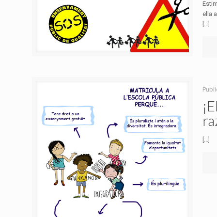
Estim
ella 
[...]
Publ
¡E
ra
[...]