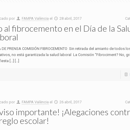
icado por
FAMPA València
el
28 abril, 2017
Ca
 al fibrocemento en el Día de la Sal
boral
 DE PRENSA COMISIÓN FIBROCEMENTO Sin retirada del amianto de todos los
tivos, no está garantizada la salud laboral La Comisión “Fibrociment? No, gr
esta […] [...]
icado por
FAMPA València
el
26 abril, 2017
Ca
viso importante! ¡Alegaciones contr
reglo escolar!