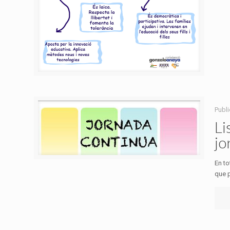
Publ
Li
jo
En to
que p