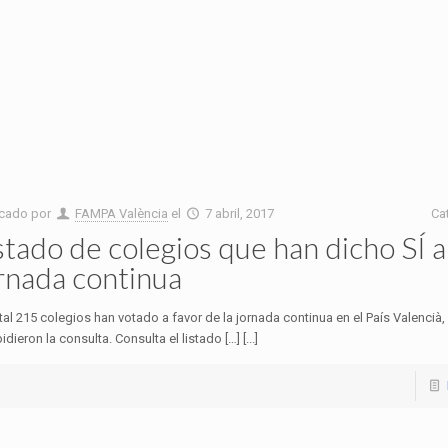
icado por
FAMPA València
el
7 abril, 2017
Ca
stado de colegios que han dicho SÍ a
rnada continua
tal 215 colegios han votado a favor de la jornada continua en el País Valencià,
idieron la consulta. Consulta el listado […] [...]