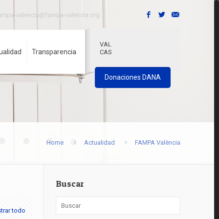
ampa-valencia@fampa-valencia.org
VAL
ualidad
Transparencia
CAS
Donaciones DANA
Home
Actualidad
FAMPA València
Buscar
trar todo