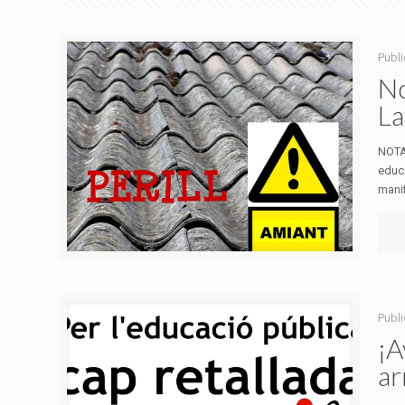
Publ
No
La
NOTA
educa
manifi
Publ
¡A
ar