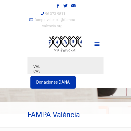
96 373 9811
fampa-valencia@fampa-
valencia.org
VAL
CAS
Donaciones DANA
FAMPA València