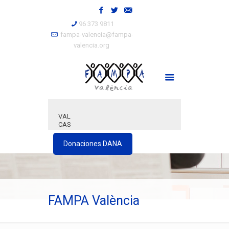
96 373 9811
fampa-valencia@fampa-
valencia.org
VAL
CAS
Donaciones DANA
FAMPA València