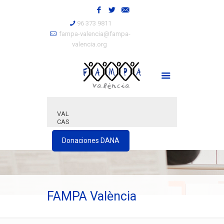
96 373 9811
fampa-valencia@fampa-
valencia.org
VAL
CAS
Donaciones DANA
FAMPA València