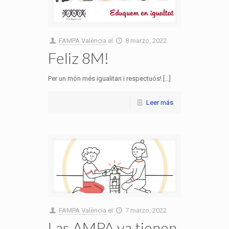
FAMPA València
el
8 marzo, 2022
Feliz 8M!
Per un món més igualitari i respectuós! [...]
Leer más
FAMPA València
el
7 marzo, 2022
Las AMPA ya tienen