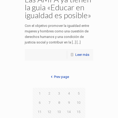
la guia «Educar en
igualdad es posible»
Con el objetivo promover la igualdad entre
mujeres y hombres como una cuestión de
derechos humanos y una condición de
justicia social y contribuir en la […] [...]
Leer más
Prev page
1
2
3
4
5
6
7
8
9
10
11
12
13
14
15