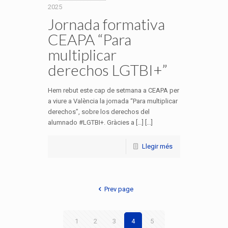
2025
Jornada formativa
CEAPA “Para
multiplicar
derechos LGTBI+”
Hem rebut este cap de setmana a CEAPA per
a viure a València la jornada “Para multiplicar
derechos”, sobre los derechos del
alumnado #LGTBI+. Gràcies a […] [...]
Llegir més
Prev page
1
2
3
4
5