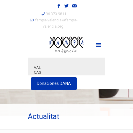
96 373 9811
fampa-valencia@fampa-
valencia.org
VAL
CAS
Donaciones DANA
Actualitat