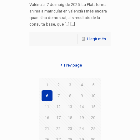
València, 7 de maig de 2025. La Plataforma
anima a matricular en valencià i més encara
quan s’ha demostrat, als resultats de la
consulta base, que […] [...]
Llegir més
Prev page
1
2
3
4
5
6
7
8
9
10
11
12
13
14
15
16
17
18
19
20
21
22
23
24
25
26
27
28
29
30