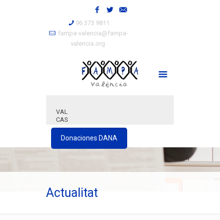
96 373 9811
fampa-valencia@fampa-
valencia.org
VAL
CAS
Donaciones DANA
Actualitat