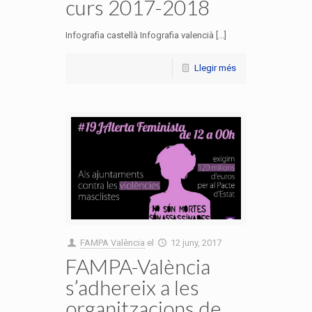
curs 2017-2018
Infografia castellà Infografia valencià [...]
Llegir més
FAMPA València
el
12 juny, 2017
FAMPA-València
s’adhereix a les
organitzacions de