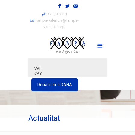
96 373 9811
fampa-valencia@fampa-
valencia.org
VAL
CAS
Donaciones DANA
Actualitat