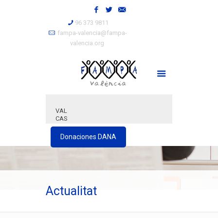
96 373 9811
fampa-valencia@fampa-
valencia.org
VAL
CAS
Donaciones DANA
Actualitat