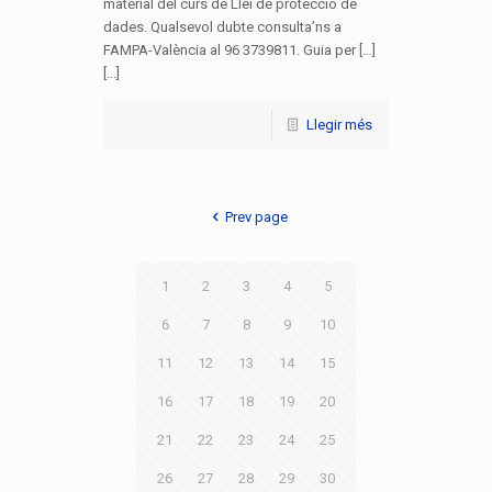
material del curs de Llei de protecció de
dades. Qualsevol dubte consulta’ns a
FAMPA-València al 96 3739811. Guia per […]
[...]
Llegir més
Prev page
1
2
3
4
5
6
7
8
9
10
11
12
13
14
15
16
17
18
19
20
21
22
23
24
25
26
27
28
29
30