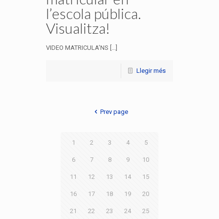
l’escola pública.
Visualitza!
VIDEO MATRICULA’NS [...]
Llegir més
Prev page
1
2
3
4
5
6
7
8
9
10
11
12
13
14
15
16
17
18
19
20
21
22
23
24
25