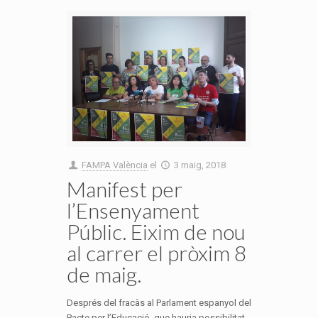
FAMPA València
el
3 maig, 2018
Manifest per
l’Ensenyament
Públic. Eixim de nou
al carrer el pròxim 8
de maig.
Després del fracàs al Parlament espanyol del
Pacte per l’Educació, que hauria possibilitat