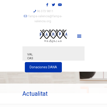
96 373 9811
fampa-valencia@fampa-
valencia.org
VAL
CAS
Donaciones DANA
Actualitat