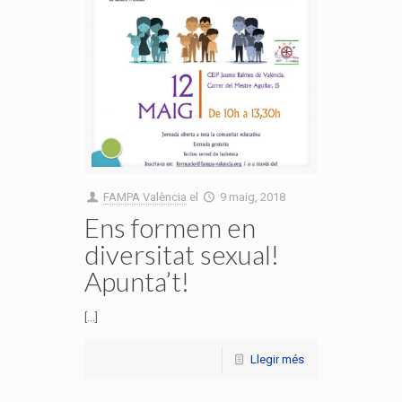
FAMPA València
el
9 maig, 2018
Ens formem en
diversitat sexual!
Apunta’t!
[...]
Llegir més