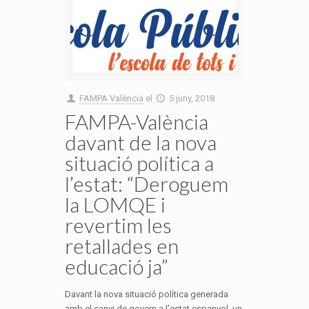
FAMPA València
el
5 juny, 2018
FAMPA-València
davant de la nova
situació política a
l’estat: “Deroguem
la LOMQE i
revertim les
retallades en
educació ja”
Davant la nova situació política generada
amb el canvi de govern a l’estat espanyol, un