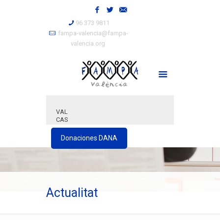
96 373 9811
fampa-valencia@fampa-
valencia.org
VAL
CAS
Donaciones DANA
Actualitat