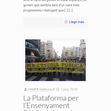
govern que sembla serà d’un caire més
progressista i dialogant que […] [...]
Llegir més
FAMPA València
el
1 juny, 2018
La Plataforma per
l’Ensenyament