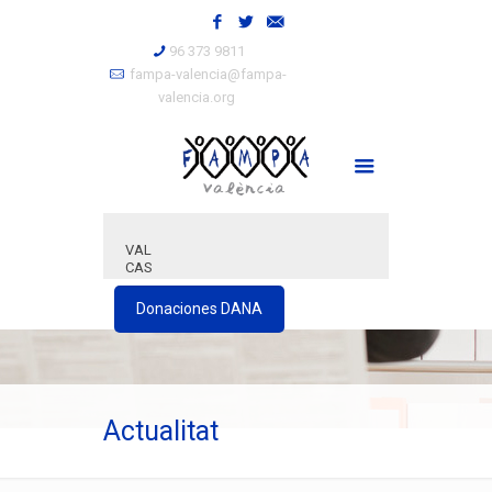
96 373 9811
fampa-valencia@fampa-
valencia.org
VAL
CAS
Donaciones DANA
Actualitat