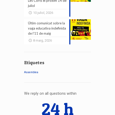
Les Corts el pròxim 14 de
juliol
10 juliol, 2026
Últim comunicat sobre la
vaga educativa indefinida
de l’11 de maig
8 maig, 2026
Etiquetes
Assemblea
We reply on all questions within
24 h