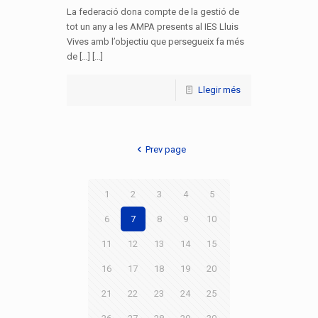
La federació dona compte de la gestió de
tot un any a les AMPA presents al IES Lluis
Vives amb l’objectiu que persegueix fa més
de […] [...]
Llegir més
Prev page
1
2
3
4
5
6
7
8
9
10
11
12
13
14
15
16
17
18
19
20
21
22
23
24
25