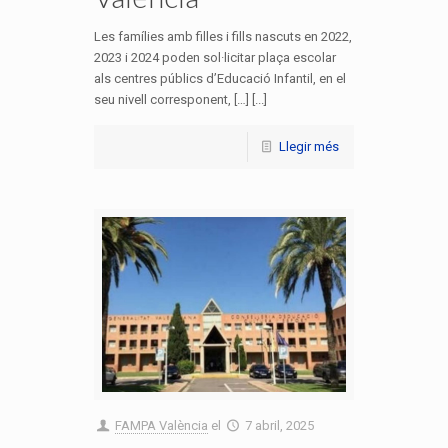
Les famílies amb filles i fills nascuts en 2022,
2023 i 2024 poden sol·licitar plaça escolar
als centres públics d’Educació Infantil, en el
seu nivell corresponent, […] [...]
Llegir més
FAMPA València
el
7 abril, 2025