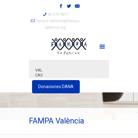
96 373 9811
fampa-valencia@fampa-
valencia.org
VAL
CAS
Donaciones DANA
FAMPA València