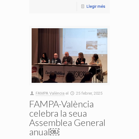
Llegir més
FAMPA València
el
25 febrer, 2025
FAMPA-València
celebra la seua
Assemblea General
anual￼