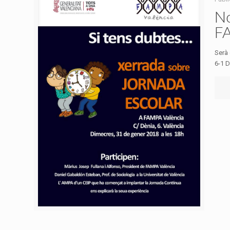
No
FA
Serà 
6-1 D