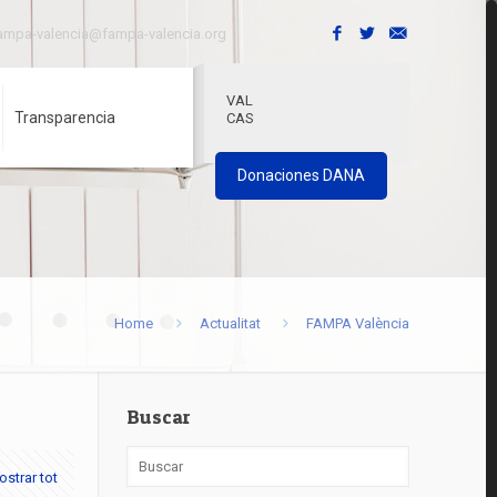
ampa-valencia@fampa-valencia.org
VAL
Transparencia
CAS
Donaciones DANA
Home
Actualitat
FAMPA València
Buscar
strar tot