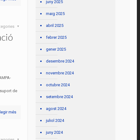
juny 2025
maig 2025
abril 2025
tegories
ació
febrer 2025
gener 2025
desembre 2024
novembre 2024
FAMPA-
octubre 2024
 suport de
setembre 2024
agost 2024
legir més
juliol 2024
juny 2024
tegories