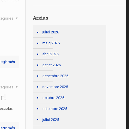
Arxius
tegories
juliol 2026
maig 2026
abril 2026
legir més
gener 2026
desembre 2025
novembre 2025
tegories
r!
octubre 2025
escolar.
setembre 2025
juliol 2025
legir més