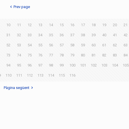
Prev page
10
11
12
13
14
15
16
17
18
19
20
21
31
32
33
34
35
36
37
38
39
40
41
42
52
53
54
55
56
57
58
59
60
61
62
63
73
74
75
76
77
78
79
80
81
82
83
84
94
95
96
97
98
99
100
101
102
103
104
105
9
110
111
112
113
114
115
116
Pàgina següent