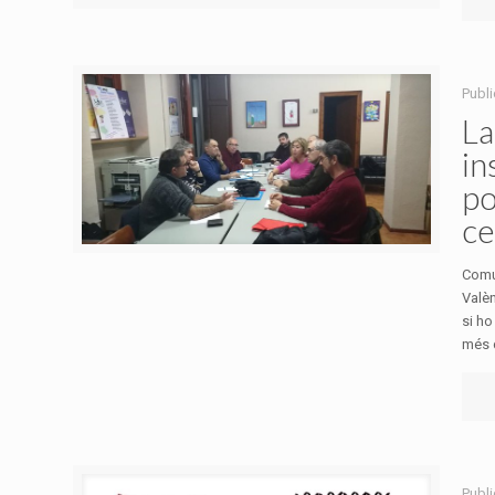
Publi
La
in
po
ce
Comun
Valèn
si ho
més d
Publi