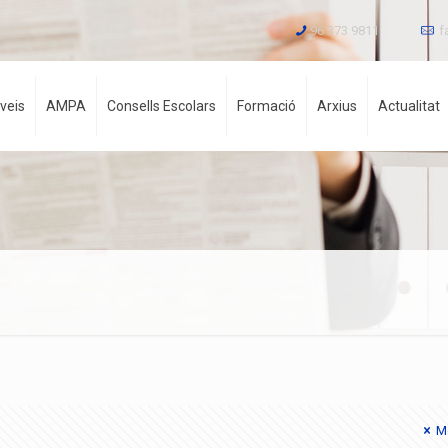
96 373 9811
f
veis
AMPA
Consells Escolars
Formació
Arxius
Actualitat
Mo