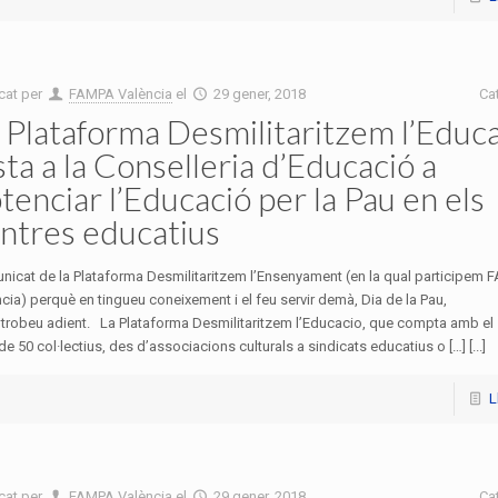
cat per
FAMPA València
el
29 gener, 2018
Ca
 Plataforma Desmilitaritzem l’Educ
sta a la Conselleria d’Educació a
tenciar l’Educació per la Pau en els
ntres educatius
icat de la Plataforma Desmilitaritzem l’Ensenyament (en la qual participem 
cia) perquè en tingueu coneixement i el feu servir demà, Dia de la Pau,
 trobeu adient. La Plataforma Desmilitaritzem l’Educacio, que compta amb el
e 50 col·lectius, des d’associacions culturals a sindicats educatius o […] [...]
L
cat per
FAMPA València
el
29 gener, 2018
Ca