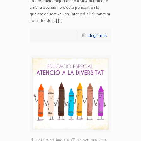
La federació majoritària d’AMPA afirma que
amb la decisió no s’està pensant en la
qualitat educativa i en l’atenció a l’alumnat si
no en fer de […] [...]
Llegir més
FAMPA València
el
24 octubre, 2018