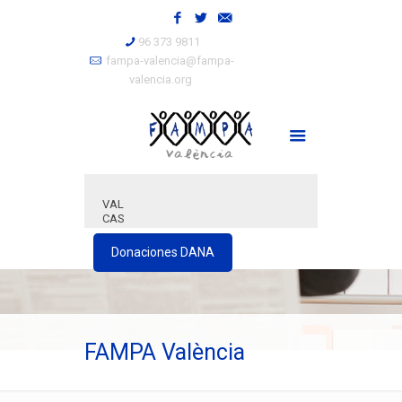
96 373 9811
fampa-valencia@fampa-
valencia.org
VAL
CAS
Donaciones DANA
FAMPA València