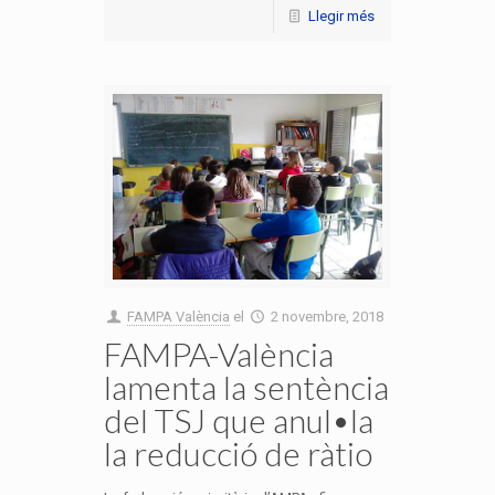
Llegir més
FAMPA València
el
2 novembre, 2018
FAMPA-València
lamenta la sentència
del TSJ que anul•la
la reducció de ràtio