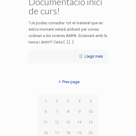
Documentació inici
de curs!
?Ja podeu consultar tot el material que en
estos moment estarà arribant per correu
ordinari a les vostres AMPA. Endavant amb la
tasca i ànim!? Carta […] [...]
Llegir més
Prev page
1
2
3
4
5
6
7
8
9
10
11
12
13
14
15
16
17
18
19
20