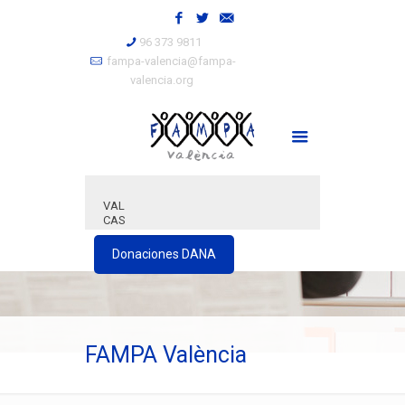
96 373 9811
fampa-valencia@fampa-
valencia.org
VAL
CAS
Donaciones DANA
FAMPA València