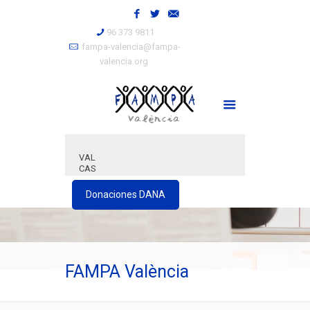
96 373 9811
fampa-valencia@fampa-
valencia.org
VAL
CAS
Donaciones DANA
FAMPA València