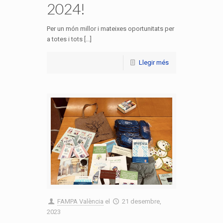
2024!
Per un món millor i mateixes oportunitats per
a totes i tots [...]
Llegir més
FAMPA València
el
21 desembre,
2023