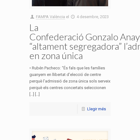
FAMPA València
el
4 desembre, 2023
La
Confederació Gonzalo Anaya
“altament segregadora” l’ad
en zona única
• Rubén Pacheco: “És fals que les famílies
guanyem en llibertat d’elecció de centre
perquè l’admissió de zona única sols serveix
perquè els centres concertats seleccionen
[…] [...]
Llegir més