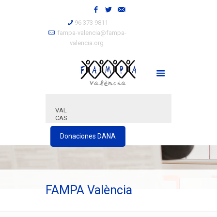
96 373 9811
fampa-valencia@fampa-
valencia.org
VAL
CAS
Donaciones DANA
FAMPA València