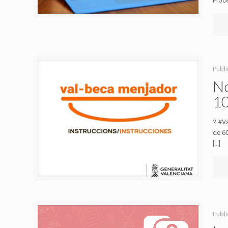
Proce
Publi
No
1
? #Va
de 60
[...]
Publi