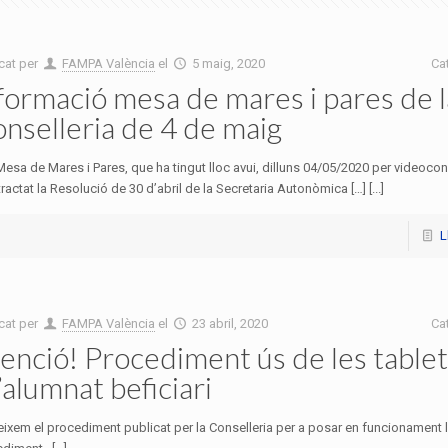
cat per
FAMPA València
el
5 maig, 2020
Ca
formació mesa de mares i pares de l
nselleria de 4 de maig
Mesa de Mares i Pares, que ha tingut lloc avui, dilluns 04/05/2020 per videocon
tractat la Resolució de 30 d’abril de la Secretaria Autonòmica […] [...]
L
cat per
FAMPA València
el
23 abril, 2020
Ca
enció! Procediment ús de les tablet
l’alumnat beficiari
ixem el procediment publicat per la Conselleria per a posar en funcionament l