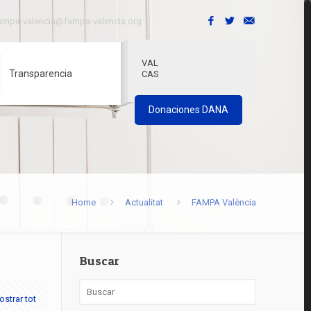
ampa-valencia@fampa-valencia.org
VAL
Transparencia
CAS
Donaciones DANA
Home
Actualitat
FAMPA València
Buscar
strar tot