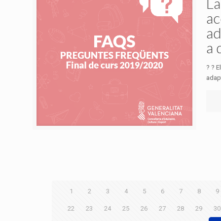
La
ac
ad
a 
? ?️ 
adapt
1
2
3
4
5
6
7
8
9
22
23
24
25
26
27
28
29
30