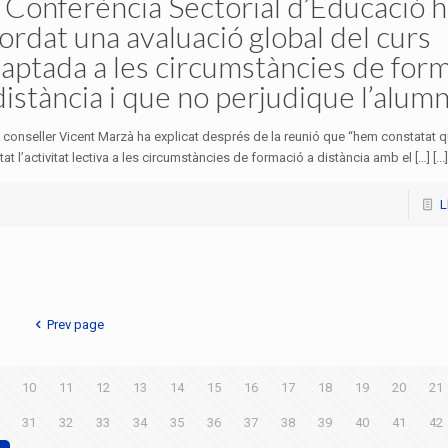
 Conferència Sectorial d’Educació h
ordat una avaluació global del curs
aptada a les circumstàncies de for
distància i que no perjudique l’alumn
El conseller Vicent Marzà ha explicat després de la reunió que “hem constatat
at l’activitat lectiva a les circumstàncies de formació a distància amb el […] [...]
L
Prev page
10
11
12
13
14
15
16
17
18
19
20
21
31
32
33
34
35
36
37
38
39
40
41
42