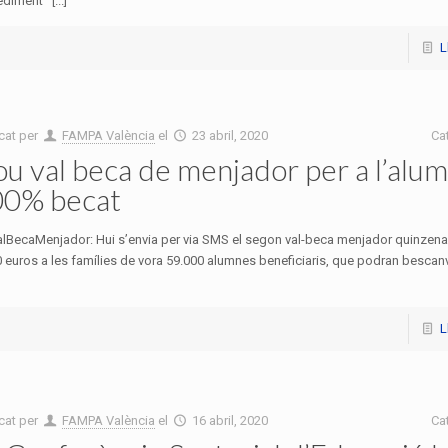
diment [...]
L
cat per
FAMPA València
el
23 abril, 2020
Ca
u val beca de menjador per a l’alu
00% becat
lBecaMenjador: Hui s’envia per via SMS el segon val-beca menjador quinzenal
 euros a les famílies de vora 59.000 alumnes beneficiaris, que podran bescanvi
L
cat per
FAMPA València
el
16 abril, 2020
Ca