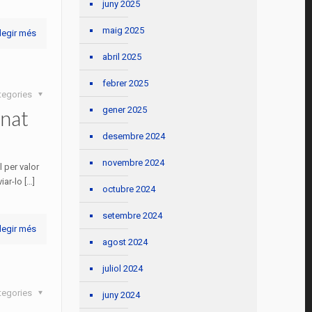
juny 2025
maig 2025
legir més
abril 2025
febrer 2025
tegories
gener 2025
mnat
desembre 2024
novembre 2024
 per valor
ar-lo […]
octubre 2024
setembre 2024
legir més
agost 2024
juliol 2024
tegories
juny 2024