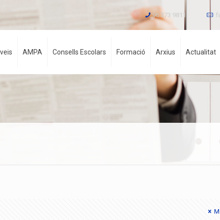
96 373 9811
f
veis
AMPA
Consells Escolars
Formació
Arxius
Actualitat
Mo