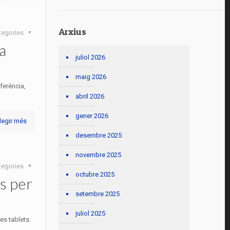
Arxius
tegories
a
juliol 2026
maig 2026
ferència,
abril 2026
gener 2026
legir més
desembre 2025
novembre 2025
tegories
octubre 2025
s per
setembre 2025
juliol 2025
es tablets.