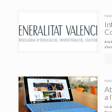
Publi
In
Co
A la 
s’ha 
Publi
At
a 
Us de