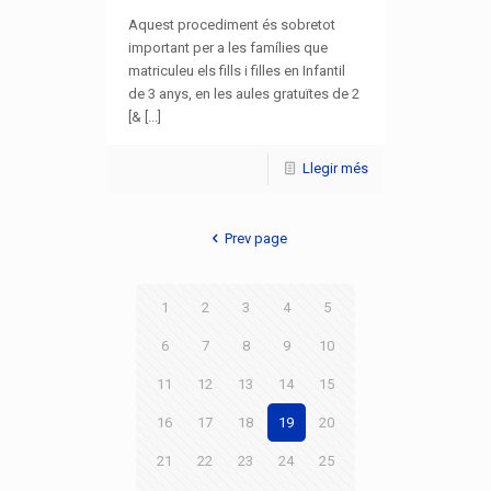
Aquest procediment és sobretot
important per a les famílies que
matriculeu els fills i filles en Infantil
de 3 anys, en les aules gratuïtes de 2
[& [...]
Llegir més
Prev page
1
2
3
4
5
6
7
8
9
10
11
12
13
14
15
16
17
18
19
20
21
22
23
24
25