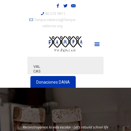
96 373 9811
fampa-valencia@fampa-
valencia.org
VAL
CAS
Donaciones DANA