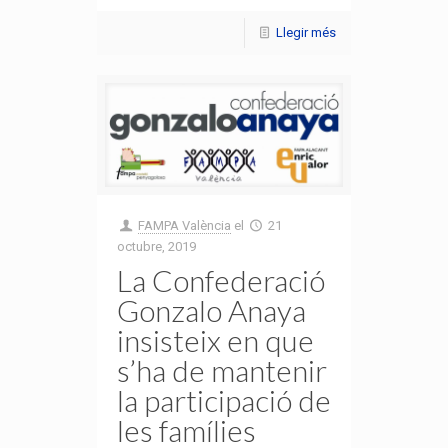
Llegir més
FAMPA València
el
21
octubre, 2019
La Confederació
Gonzalo Anaya
insisteix en que
s’ha de mantenir
la participació de
les famílies