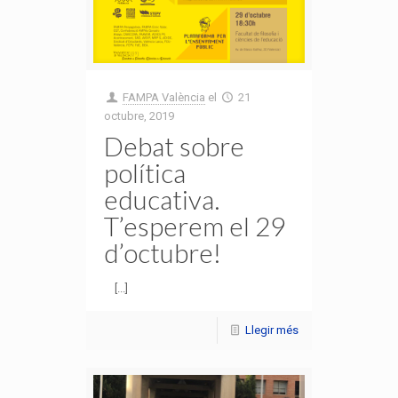
FAMPA València
el
21
octubre, 2019
Debat sobre
política
educativa.
T’esperem el 29
d’octubre!
[...]
Llegir més