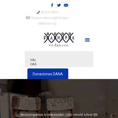
96 373 9811
fampa-valencia@fampa-
valencia.org
VAL
CAS
Donaciones DANA