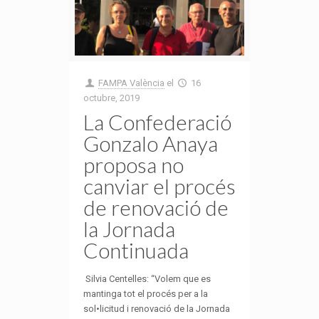
FAMPA València
el
16
octubre, 2019
La Confederació
Gonzalo Anaya
proposa no
canviar el procés
de renovació de
la Jornada
Continuada
Silvia Centelles: “Volem que es
mantinga tot el procés per a la
sol•licitud i renovació de la Jornada