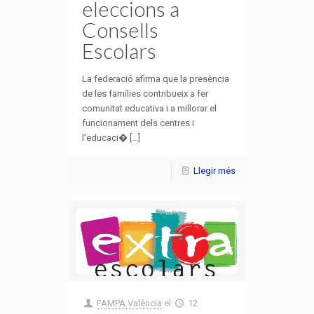
eleccions a
Consells
Escolars
La federació afirma que la presència
de les famílies contribueix a fer
comunitat educativa i a millorar el
funcionament dels centres i
l’educaci� [...]
Llegir més
FAMPA València
el
12