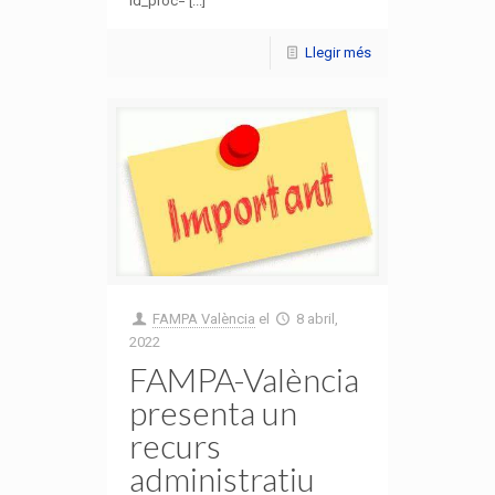
id_proc= [...]
Llegir més
FAMPA València
el
8 abril,
2022
FAMPA-València
presenta un
recurs
administratiu