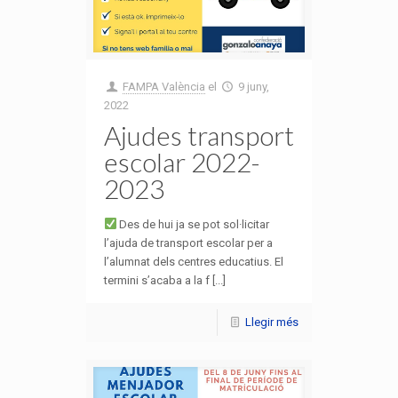
FAMPA València
el
9 juny,
2022
Ajudes transport
escolar 2022-
2023
Des de hui ja se pot sol·licitar
l’ajuda de transport escolar per a
l’alumnat dels centres educatius. El
termini s’acaba a la f [...]
Llegir més