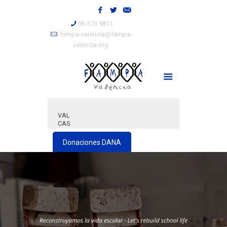
96 373 9811
fampa-valencia@fampa-
valencia.org
VAL
CAS
Donaciones DANA