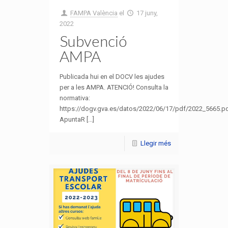
FAMPA València
el
17 juny,
2022
Subvenció
AMPA
Publicada hui en el DOCV les ajudes
per a les AMPA. ATENCIÓ! Consulta la
normativa:
https://dogv.gva.es/datos/2022/06/17/pdf/2022_5665.p
ApuntaR [...]
Llegir més