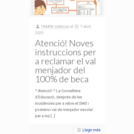
FAMPA València
el
7 abril,
2020
Atenció! Noves
instruccions per
a reclamar el val
menjador del
100% de beca
? Atenció! ? La Conselleria
d’Educació, després de​ les
incidències per a rebre el SMS​ i
posterior val de menjador escolar
per a les [...]
Llegir més