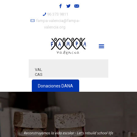
96 373 9811
fampa-valencia@fampa-
valencia.org
VAL
CAS
Donaciones DANA