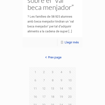
beca menjador”
? Les famílies de 58.925 alumnes
amb beca menjador tindran un ‘val
beca menjador’ per tal d’adquirir
aliments a la cadena de super [...]
Llegir més
Prev page
1
2
3
4
5
6
7
8
9
10
11
12
13
14
15
16
17
18
19
20
21
22
23
24
25