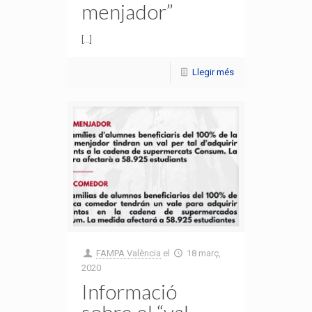
menjador”
[...]
Llegir més
FAMPA València
el
18 març,
2020
Informació
sobre el “val