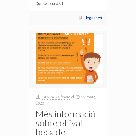
Conselleria d& [...]
Llegir més
FAMPA València
el
22 març,
2020
Més informació
sobre el “val
beca de