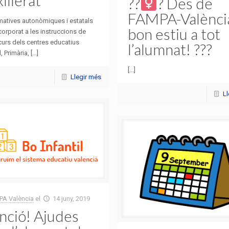
??‍
? Des de
FAMPA-Valènci
matives autonòmiques i estatals
bon estiu a tot
corporat a les instruccions de
 curs dels centres educatius
l’alumnat! ???
, Primària, [...]
[...]
Llegir més
L
A València
el
14 juny, 2019
nció! Ajudes