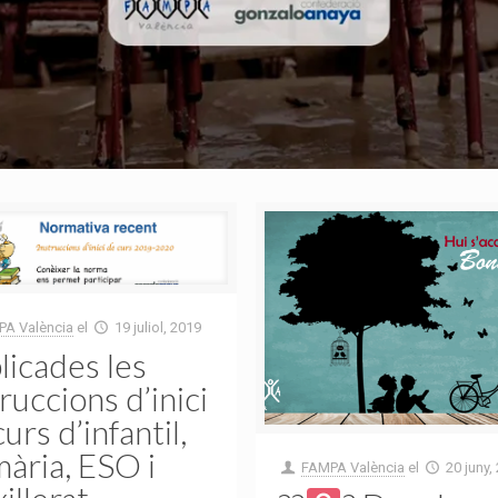
A València
el
19 juliol, 2019
licades les
ruccions d’inici
urs d’infantil,
mària, ESO i
FAMPA València
el
20 juny,
illerat