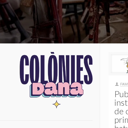
FAMP
Pub
inst
de c
pri
batx