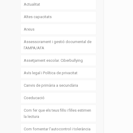
Actualitat
Altes capacitats
Arxius
Assessorament i gestió documental de
l’AMPA/AFA
Assetjament escolar. Ciberbullying
Avís legal i Política de privacitat
Canvis de primària a secundària
Coeducació
Com fer que els teus fills i filles estimen
la lectura
Com fomentar l’autocontrol i tolerància