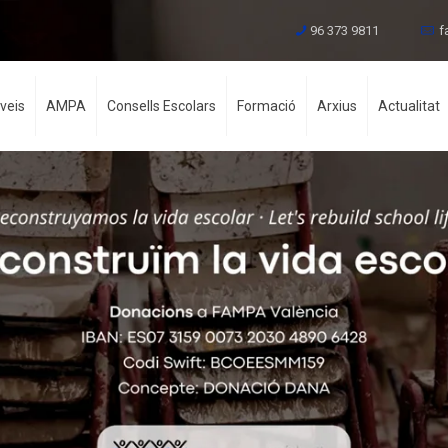
96 373 9811
f
veis
AMPA
Consells Escolars
Formació
Arxius
Actualitat