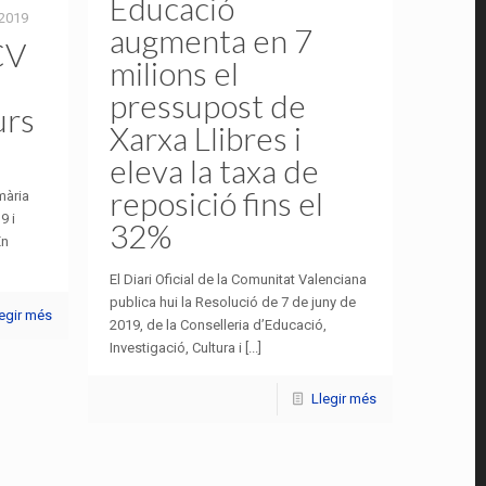
Educació
 2019
augmenta en 7
CV
milions el
pressupost de
urs
Xarxa Llibres i
eleva la taxa de
reposició fins el
mària
9 i
32%
En
El Diari Oficial de la Comunitat Valenciana
publica hui la Resolució de 7 de juny de
legir més
2019, de la Conselleria d’Educació,
Investigació, Cultura i [...]
Llegir més