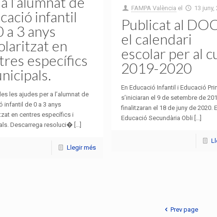
 a l’alumnat de
FAMPA València
el
13 juny,
cació infantil
Publicat al DO
0 a 3 anys
el calendari
olaritzat en
escolar per al c
tres específics
2019-2020
nicipals.
En Educació Infantil i Educació Pri
es les ajudes per a l’alumnat de
s’iniciaran el 9 de setembre de 201
 infantil de 0 a 3 anys
finalitzaran el 18 de juny de 2020. 
tzat en centres específics i
Educació Secundària Obli [...]
ls. Descarrega resoluci� [...]
L
Llegir més
Prev page