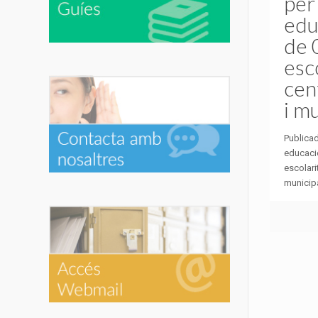
per
edu
de 
esc
cen
i mu
Publicad
educació
escolari
municipa