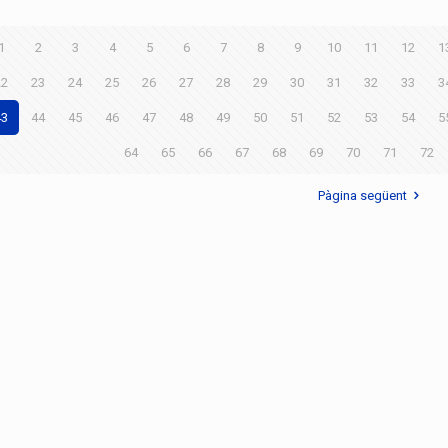
1
2
3
4
5
6
7
8
9
10
11
12
1
22
23
24
25
26
27
28
29
30
31
32
33
3
43
44
45
46
47
48
49
50
51
52
53
54
5
64
65
66
67
68
69
70
71
72
Pàgina següent