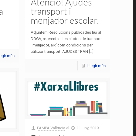
Atenció! Ajudes
a
transport i
menjador escolar.
Adjuntem Resolucions publicades hui al
DOGV, referents a les ajudes de transport
i menjador, així com condicions per
utilitzar transport. AJUDES TRAN [...]
legir més
Llegir més
FAMPA València
el
11 juny, 2019